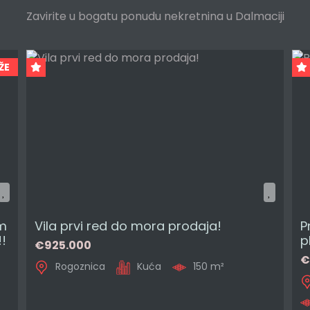
Zavirite u bogatu ponudu nekretnina u Dalmaciji
ŽE
 m
Vila prvi red do mora prodaja!
P
!
p
€925.000
€
Rogoznica
Kuća
150 m²