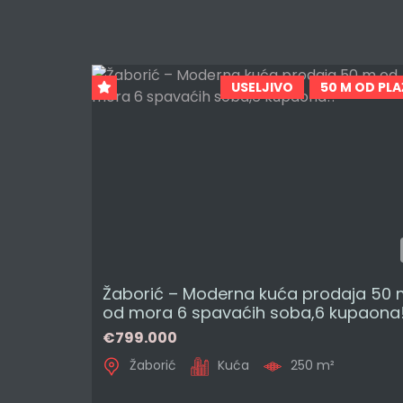
USELJIVO
50 M OD PLA
Žaborić – Moderna kuća prodaja 50
od mora 6 spavaćih soba,6 kupaona!
€799.000
Žaborić
Kuća
250 m²