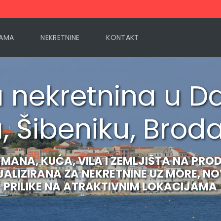
AMA
NEKRETNINE
KONTAKT
nekretnina u Da
 Šibeniku, Brodari
ANA, KUĆA, VILA I ZEMLJIŠTA NA PRODA
JALIZIRANA ZA NEKRETNINE UZ MORE, N
PRILIKE NA ATRAKTIVNIM LOKACIJAMA