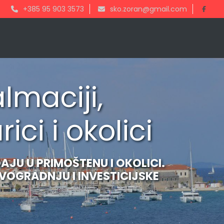
+385 95 903 3573
sko.zoran@gmail.com
lmaciji,
ci i okolici
JU U PRIMOŠTENU I OKOLICI.
OVOGRADNJU I INVESTICIJSKE