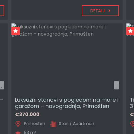
DETALJI
–
Luksuzni stanovi s pogledom na more i
T
garažom – novogradnja, Primošten
3
€370.000
€
Primošten
Stan / Apartman
93 m²