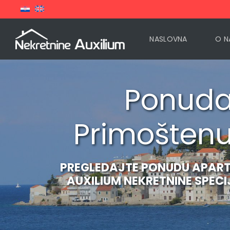
NASLOVNA
O N
Ponuda 
Primoštenu,
PREGLEDAJTE PONUDU APARTM
AUXILIUM NEKRETNINE SPECI