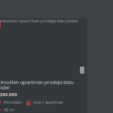
rimošten apartman prodaja blizu
laže!
265.000
Primošten
Stan / Apartman
65 m²