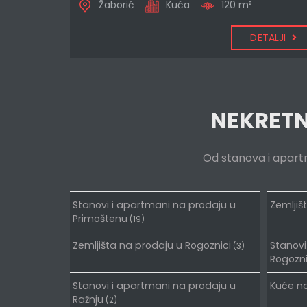
Žaborić
Kuća
120 m²
DETALJI
NEKRETNI
Od stanova i apartma
Stanovi i apartmani na prodaju u
Zemljiš
Primoštenu
(19)
Zemljišta na prodaju u Rogoznici
Stanovi
(3)
Rogozni
Stanovi i apartmani na prodaju u
Kuće n
Ražnju
(2)