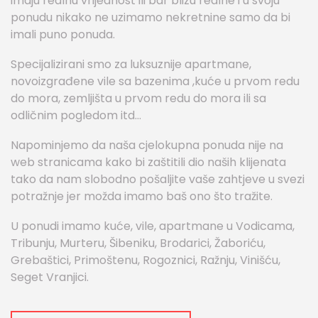
imaju realnu vrijednost ili bar blizu realne i u svoju
ponudu nikako ne uzimamo nekretnine samo da bi
imali puno ponuda.
Specijalizirani smo za luksuznije apartmane,
novoizgrađene vile sa bazenima ,kuće u prvom redu
do mora, zemljišta u prvom redu do mora ili sa
odličnim pogledom itd…
Napominjemo da naša cjelokupna ponuda nije na
web stranicama kako bi zaštitili dio naših klijenata
tako da nam slobodno pošaljite vaše zahtjeve u svezi
potražnje jer možda imamo baš ono što tražite.
U ponudi imamo kuće, vile, apartmane u Vodicama,
Tribunju, Murteru, Šibeniku, Brodarici, Žaboriću,
Grebaštici, Primoštenu, Rogoznici, Ražnju, Vinišću,
Seget Vranjici.