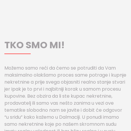
TKO SMO MI!
Možemo samo reći da ćemo se potruditi da Vam
maksimalno olakšamo proces same potrage i kupnje
nekretnine a prije svega objasniti realno stanje stvari
jer ipak je to prvi i najbitniji korak u samom procesu
kupovine. Bez obzira da li ste kupac nekretnine,
prodavatelj ili samo vas nešto zanima u vezi ove
tematike slobodno nam se javite i dobit će odgovor
“u sridu” kako kažemo u Dalmaciji. U ponudi imamo
samo nekretnine koje po našem skromnom sudu