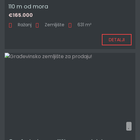
110 m od mora
€165.000
Ražanj
Zemljište
631 m²
DETALJI