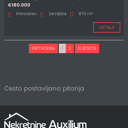
€180.000
Primošten
Zemljište
870 m²
DETALJI
PRETHODNA
1
2
SLJEDEĆA
Često postavljana pitanja