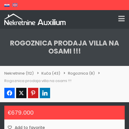
ROGOZNICA PRODAJA VILLA NA
OSAMI !!!
Nekretnine
(112)
Kuća
(43)
Rogoznica
(8)
Rogoznica prodaja villa na osami !!!
€679.000
Add to favorite