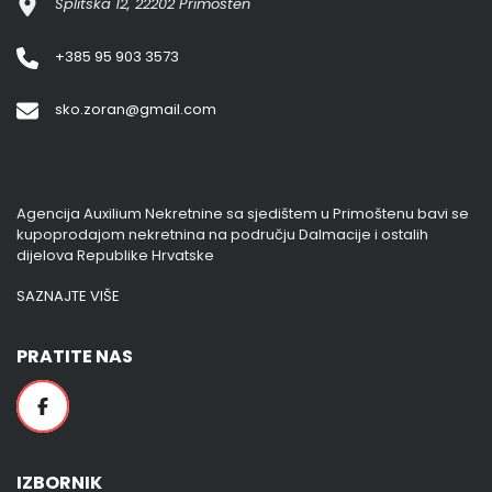
Splitska 12, 22202 Primošten
+385 95 903 3573
sko.zoran@gmail.com
Agencija Auxilium Nekretnine sa sjedištem u Primoštenu bavi se
kupoprodajom nekretnina na području Dalmacije i ostalih
dijelova Republike Hrvatske
SAZNAJTE VIŠE
PRATITE NAS
IZBORNIK