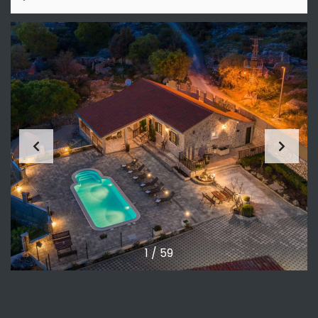
1
/
59