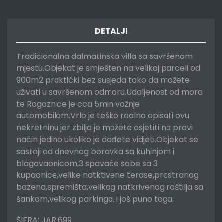
DETALJI
Tradicionalna dalmatinska villa sa savršenom
mjestu.Objekat je smješten na velikoj parceli od
900m2 praktički bez susjeda tako da možete
uživati u savršenom odmoru.Udaljenost od mora
te Rogoznice je cca 5min vožnje
automobilom.Vrlo je teško realno opisati ovu
nekretninu jer zbilja je možete osjetiti na pravi
način jedino ukoliko je dođete vidjeti.Objekat se
sastoji od dnevnog boravka sa kuhinjom i
blagovaonicom,3 spavaće sobe sa 3
kupaonice,velike natktivene terase,prostranog
bazena,spremišta,velikog natkrivenog roštilja sa
šankom,velikog parkinga. i još puno toga.
ŠIFRA: JAR 699