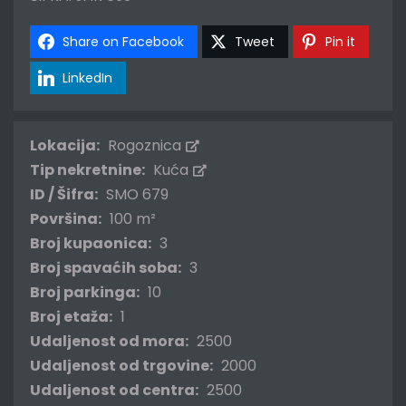
Share on Facebook
Tweet
Pin it
LinkedIn
Lokacija:
Rogoznica
Tip nekretnine:
Kuća
ID / Šifra:
SMO 679
Površina:
100 m²
Broj kupaonica:
3
Broj spavaćih soba:
3
Broj parkinga:
10
Broj etaža:
1
Udaljenost od mora:
2500
Udaljenost od trgovine:
2000
Udaljenost od centra:
2500