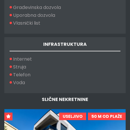
Građevinska dozvola
Uporabna dozvola
Vlasnički list
INFRASTRUKTURA
Internet
Struja
Telefon
Voda
SLIČNE NEKRETNINE
USELJIVO
50 M OD PLAŽE