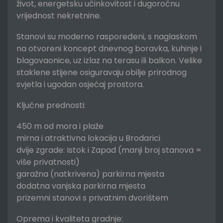
život, energetsku učinkovitost i dugoročnu
vrijednost nekretnine.
Stanovi su moderno raspoređeni, s naglaskom
na otvoreni koncept dnevnog boravka, kuhinje i
blagovaonice, uz izlaz na terasu ili balkon. Velike
staklene stijene osiguravaju obilje prirodnog
svjetla i ugodan osjećaj prostora.
Ključne prednosti:
450 m od mora i plaže
mirna i atraktivna lokacija u Brodarici
dvije zgrade: Istok i Zapad (manji broj stanova =
više privatnosti)
garažna (natkrivena) parkirna mjesta
dodatna vanjska parkirna mjesta
prizemni stanovi s privatnim dvorištem
Oprema i kvaliteta gradnje: