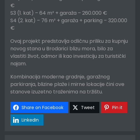
€
S3 (1. kat) – 64 m² + garaža – 260.000 €
S4 (2. kat) – 76 m² + garaža + parking – 320.000
€
Ovaj projekt predstavlja odličnu priliku za kupnju
novog stana u Brodarici blizu mora, bilo za
vlastiti život, odmor ili kao investiciju za turistički
najam.
Kombinacija moderne gradnje, garažnog
parkiranja, blizine plaže i mirne lokacije čini ove
stanove izuzetno traženima na tržištu.
Share on Facebook
Tweet
Pin it
LinkedIn