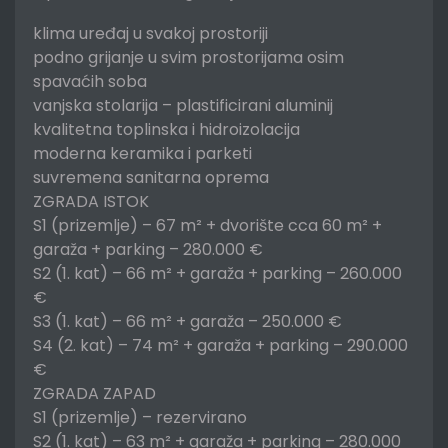
klima uređaj u svakoj prostoriji
podno grijanje u svim prostorijama osim
spavaćih soba
vanjska stolarija – plastificirani aluminij
kvalitetna toplinska i hidroizolacija
moderna keramika i parketi
suvremena sanitarna oprema
ZGRADA ISTOK
S1 (prizemlje) – 67 m² + dvorište cca 60 m² +
garaža + parking – 280.000 €
S2 (1. kat) – 66 m² + garaža + parking – 260.000
€
S3 (1. kat) – 66 m² + garaža – 250.000 €
S4 (2. kat) – 74 m² + garaža + parking – 290.000
€
ZGRADA ZAPAD
S1 (prizemlje) – rezervirano
S2 (1. kat) – 63 m² + garaža + parking – 280.000