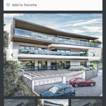
Add to favorite
1
/
2