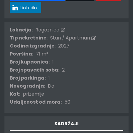
LinkedIn
Lokacija:
Rogoznica
Tip nekretnine:
Stan / Apartman
Godina izgradnje:
2027
Površina:
71 m²
Broj kupaonica:
1
Broj spavaćih soba:
2
Broj parkinga:
1
Novogradnja:
Da
Kat:
prizemlje
Udaljenost od mora:
50
SADRŽAJI