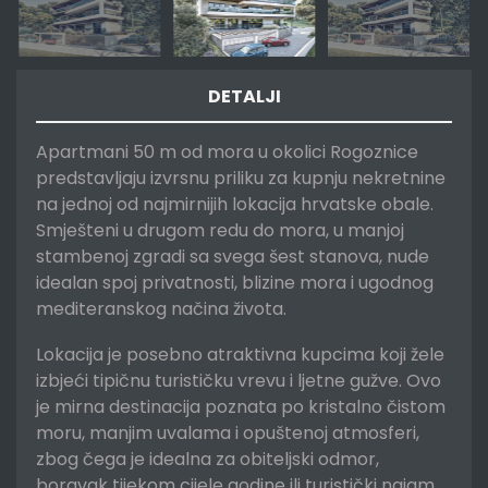
DETALJI
Apartmani 50 m od mora u okolici Rogoznice
predstavljaju izvrsnu priliku za kupnju nekretnine
na jednoj od najmirnijih lokacija hrvatske obale.
Smješteni u drugom redu do mora, u manjoj
stambenoj zgradi sa svega šest stanova, nude
idealan spoj privatnosti, blizine mora i ugodnog
mediteranskog načina života.
Lokacija je posebno atraktivna kupcima koji žele
izbjeći tipičnu turističku vrevu i ljetne gužve. Ovo
je mirna destinacija poznata po kristalno čistom
moru, manjim uvalama i opuštenoj atmosferi,
zbog čega je idealna za obiteljski odmor,
boravak tijekom cijele godine ili turistički najam