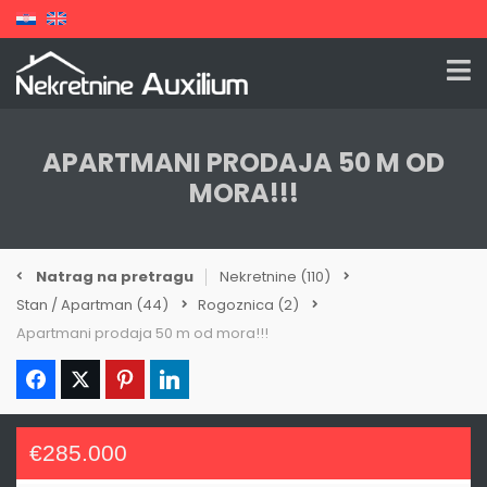
APARTMANI PRODAJA 50 M OD
MORA!!!
Natrag na pretragu
Nekretnine
(110)
Stan / Apartman
(44)
Rogoznica
(2)
Apartmani prodaja 50 m od mora!!!
€285.000