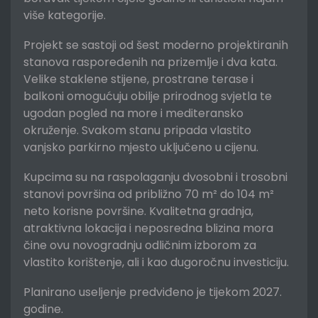
više kategorije.
Projekt se sastoji od šest moderno projektiranih
stanova raspoređenih na prizemlje i dva kata.
Velike staklene stijene, prostrane terase i
balkoni omogućuju obilje prirodnog svjetla te
ugodan pogled na more i mediteransko
okruženje. Svakom stanu pripada vlastito
vanjsko parkirno mjesto uključeno u cijenu.
Kupcima su na raspolaganju dvosobni i trosobni
stanovi površina od približno 70 m² do 104 m²
neto korisne površine. Kvalitetna gradnja,
atraktivna lokacija i neposredna blizina mora
čine ovu novogradnju odličnim izborom za
vlastito korištenje, ali i kao dugoročnu investiciju.
Planirano useljenje predviđeno je tijekom 2027.
godine.