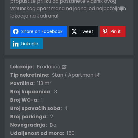
propustite priliku da postanete vlasnik ovog
vrhunskog apartmana na jednoj od najpoželjnijih
lokacija na Jadranu!
Share on Facebook
Tweet
Pin it
LinkedIn
Lokacija:
Brodarica
Tip nekretnine:
Stan / Apartman
Površina:
113 m²
Broj kupaonica:
3
Broj WC-a:
1
Broj spavaćih soba:
4
Broj parkinga:
2
Novogradnja:
Da
Udaljenost od mora:
150