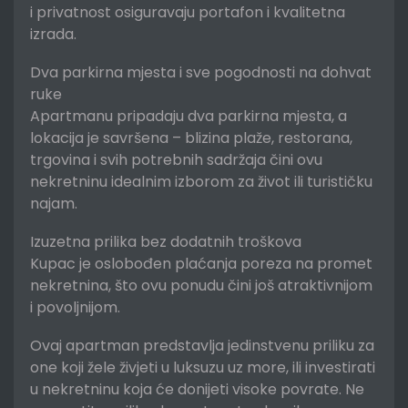
i privatnost osiguravaju portafon i kvalitetna
izrada.
Dva parkirna mjesta i sve pogodnosti na dohvat
ruke
Apartmanu pripadaju dva parkirna mjesta, a
lokacija je savršena – blizina plaže, restorana,
trgovina i svih potrebnih sadržaja čini ovu
nekretninu idealnim izborom za život ili turističku
najam.
Izuzetna prilika bez dodatnih troškova
Kupac je oslobođen plaćanja poreza na promet
nekretnina, što ovu ponudu čini još atraktivnijom
i povoljnijom.
Ovaj apartman predstavlja jedinstvenu priliku za
one koji žele živjeti u luksuzu uz more, ili investirati
u nekretninu koja će donijeti visoke povrate. Ne