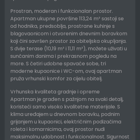
Prostran, moderan i funkcionalan prostor.
Apartman ukupne površine 113,24 m² sastoji se
od hodnika, predsoblja, prostrane kuhinje s
blagovaonicom i otvorenim dnevnim boravkom
koji čini savršen prostor za obiteljska okupljanja.
S dvije terase (10,19 m² i 11,11 m²), možete uživati u
sunčanim danima i prekrasnom pogledu na
more. S četiri udobne spavaće sobe, tri
moderne kupaonice i WC-om, ovaj apartman
pruža vrhunski komfor za cijelu obitelj.
Vrhunska kvaliteta gradnje i opreme
Apartman je građen s pažnjom na svaki detalj,
koristeći samo visoko kvalitetne materijale. S
klima uređajem u dnevnom boravku, podnim
grijanjem u kupaonici, električnim podizačima
roleta i komarnicima, ovaj prostor nudi
maksimalnu udobnost i funkcionalnost. Sigurnost