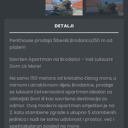
DETALJI
Penthouse prodaja Šibenik,Brodarica,150 m od
plaže!!!
Savršen Apartman na Brodarici – Vaš Luksuzni
Dom Uz More!
Na samo 150 metara od kristalno čistog mora, u
mirnom i atraktivnom dijelu Brodarice, prodaje
se luksuzni četverosobni apartman idealan za
obiteljski život ili kao savršena destinacija za
odmor. Ovaj moderni apartman smješten je na
2. katu stambene zgrade s ukupno 5 stambenih
jedinica i nudi ne samo udobnost i prostor, već i
spektakularan pogled na more.